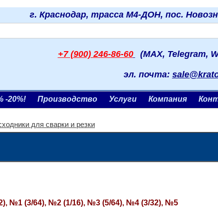
г. Краснодар, трасса М4-ДОН, пос. Новоз
+7 (900) 246-86-60
(MAX, Telegram, W
эл. почта:
sale@krat
% -20%!
Производство
Услуги
Компания
Кон
сходники для сварки и резки
), №1 (3/64), №2 (1/16), №3 (5/64), №4 (3/32), №5