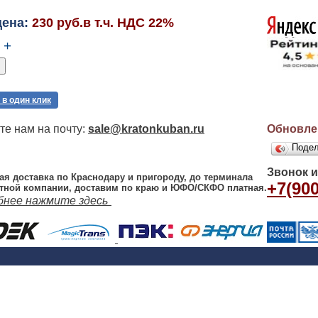
цена:
230 руб.в т.ч. НДС 22%
+
 в один клик
е нам на почту:
sale@kratonkuban.ru
Обновлен
Поде
Звонок 
ая доставка по Краснодару и пригороду, до терминала
+7(900
тной компании, доставим по краю и ЮФО/СКФО платная.
бнее нажмите здесь