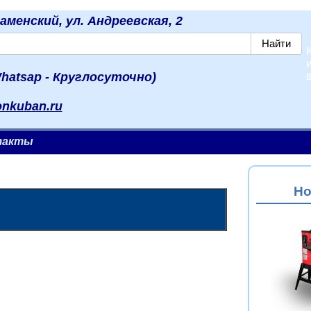
наменский, ул. Андреевская, 2
hatsap - Круглосуточно)
onkuban.ru
такты
Но