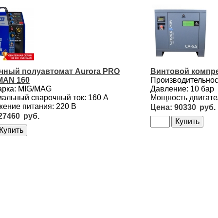
чный полуавтомат Aurora PRO
Винтовой компре
AN 160
Производительност
арка: MIG/MAG
Давление: 10 бар
альный сварочный ток: 160 А
Мощность двигател
ение питания: 220 В
90330
27460