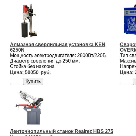
Алмазная сверлильная установка KEN
Сваро
6250N
OVERM
Мощность электродвигателя: 2800Вт/220В
Тип св
Диаметр сверления до 250 мм.
Максим
Стойка без наклона
Напряж
50050
Ленточнопильный станок Realrez HBS 275