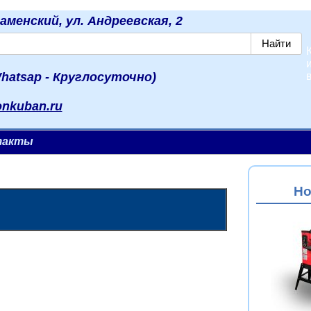
наменский, ул. Андреевская, 2
hatsap - Круглосуточно)
onkuban.ru
такты
Но