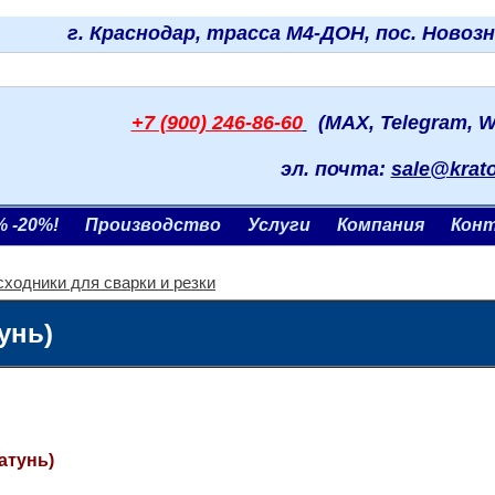
г. Краснодар, трасса М4-ДОН, пос. Новоз
+7 (900) 246-86-60
(MAX, Telegram, W
эл. почта:
sale@krat
% -20%!
Производство
Услуги
Компания
Кон
сходники для сварки и резки
унь)
атунь)