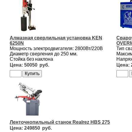
Алмазная сверлильная установка KEN
Сваро
6250N
OVERM
Мощность электродвигателя: 2800Вт/220В
Тип св
Диаметр сверления до 250 мм.
Максим
Стойка без наклона
Напряж
50050
Ленточнопильный станок Realrez HBS 275
249850