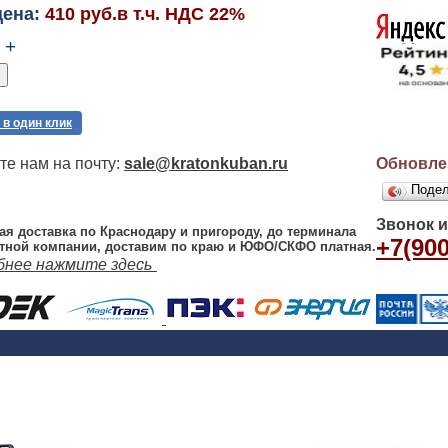
цена:
410 руб.в т.ч. НДС 22%
+
 в один клик
е нам на почту:
sale@kratonkuban.ru
Обновлен
Поде
Звонок 
ая доставка по Краснодару и пригороду, до терминала
+7(900
тной компании, доставим по краю и ЮФО/СКФО платная.
бнее нажмите здесь