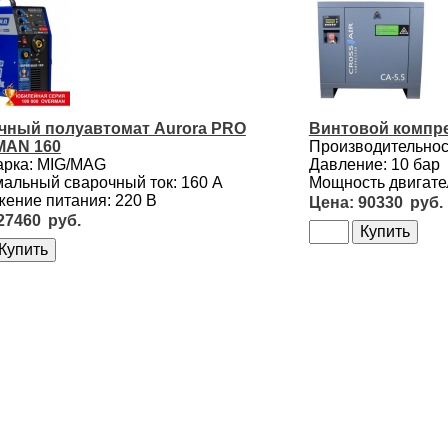
чный полуавтомат Aurora PRO
Винтовой компре
AN 160
Производительност
арка: MIG/MAG
Давление: 10 бар
альный сварочный ток: 160 А
Мощность двигател
ение питания: 220 В
90330
27460