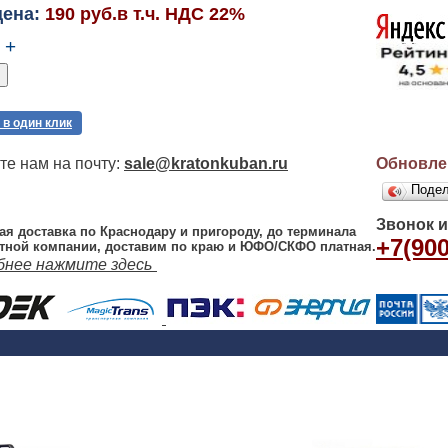
цена:
190 руб.в т.ч. НДС 22%
+
 в один клик
е нам на почту:
sale@kratonkuban.ru
Обновлен
Поде
Звонок 
ая доставка по Краснодару и пригороду, до терминала
+7(900
тной компании, доставим по краю и ЮФО/СКФО платная.
бнее нажмите здесь