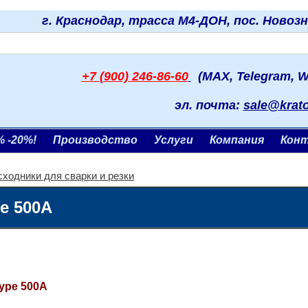
г. Краснодар, трасса М4-ДОН, пос. Новоз
+7 (900) 246-86-60
(MAX, Telegram, W
эл. почта:
sale@krat
% -20%!
Производство
Услуги
Компания
Кон
сходники для сварки и резки
e 500А
ype 500А