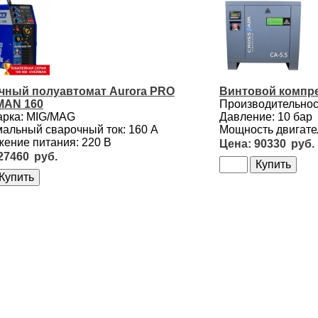
чный полуавтомат Aurora PRO
Винтовой компре
AN 160
Производительност
арка: MIG/MAG
Давление: 10 бар
альный сварочный ток: 160 А
Мощность двигател
ение питания: 220 В
90330
27460