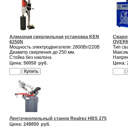
Алмазная сверлильная установка KEN
Сваро
6250N
OVERM
Мощность электродвигателя: 2800Вт/220В
Тип св
Диаметр сверления до 250 мм.
Максим
Стойка без наклона
Напряж
50050
Ленточнопильный станок Realrez HBS 275
249850