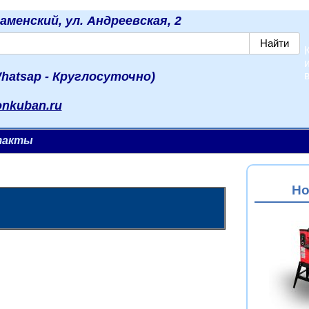
наменский, ул. Андреевская, 2
hatsap - Круглосуточно)
onkuban.ru
такты
Но