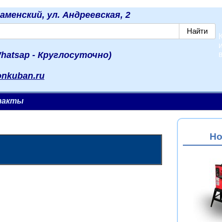
наменский, ул. Андреевская, 2
hatsap - Круглосуточно)
onkuban.ru
такты
Но