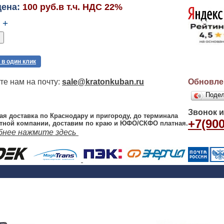
цена:
100 руб.в т.ч. НДС 22%
+
 в один клик
е нам на почту:
sale@kratonkuban.ru
Обновлен
Поде
Звонок 
ая доставка по Краснодару и пригороду, до терминала
+7(900
тной компании, доставим по краю и ЮФО/СКФО платная.
бнее нажмите здесь