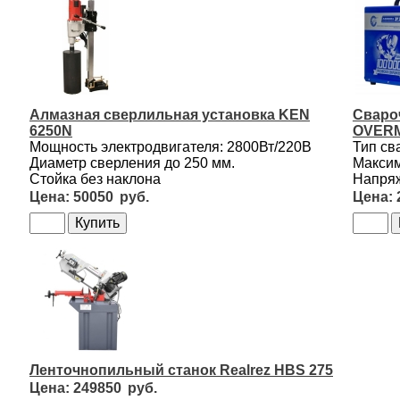
Алмазная сверлильная установка KEN
Сваро
6250N
OVERM
Мощность электродвигателя: 2800Вт/220В
Тип св
Диаметр сверления до 250 мм.
Максим
Стойка без наклона
Напряж
50050
Ленточнопильный станок Realrez HBS 275
249850