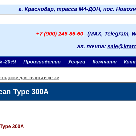
г. Краснодар, трасса М4-ДОН, пос. Новоз
+7 (900) 246-86-60
(MAX, Telegram, W
эл. почта:
sale@krat
% -20%!
Производство
Услуги
Компания
Кон
сходники для сварки и резки
an Type 300A
 Type 300A