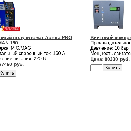
чный полуавтомат Aurora PRO
Винтовой компре
AN 160
Производительност
арка: MIG/MAG
Давление: 10 бар
альный сварочный ток: 160 А
Мощность двигател
ение питания: 220 В
90330
27460