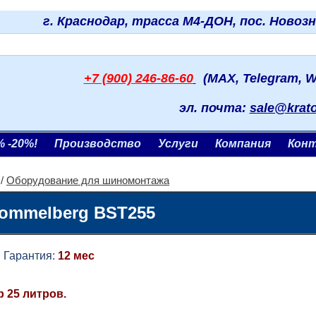
г. Краснодар, трасса М4-ДОН, пос. Новоз
+7 (900) 246-86-60
(MAX, Telegram, W
эл. почта:
sale@krat
% -20%!
Производство
Услуги
Компания
Кон
/
Оборудование для шиномонтажа
rommelberg BST255
рантия:
12 мес
 25 литров.