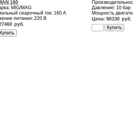
AN 160
Производительност
арка: MIG/MAG
Давление: 10 бар
альный сварочный ток: 160 А
Мощность двигател
ение питания: 220 В
90330
27460