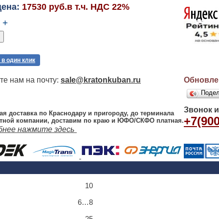
цена:
17530 руб.в т.ч. НДС 22%
+
 в один клик
е нам на почту:
sale@kratonkuban.ru
Обновлен
Поде
Звонок 
ая доставка по Краснодару и пригороду, до терминала
+7(900
тной компании, доставим по краю и ЮФО/СКФО платная.
бнее нажмите здесь
10
6…8