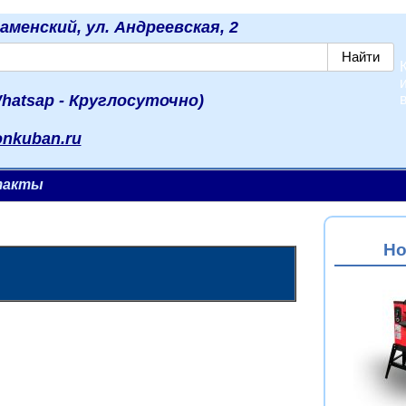
наменский, ул. Андреевская, 2
hatsap - Круглосуточно)
onkuban.ru
такты
Но