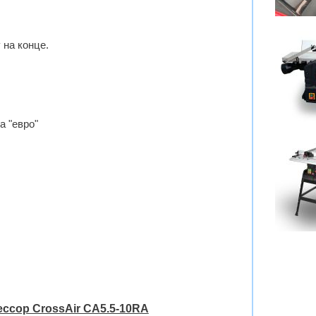
 на конце.
а "евро"
ссор CrossAir CA5.5-10RA