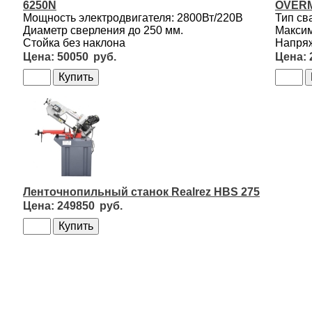
6250N
OVERM
Мощность электродвигателя: 2800Вт/220В
Тип св
Диаметр сверления до 250 мм.
Максим
Стойка без наклона
Напряж
50050
Ленточнопильный станок Realrez HBS 275
249850