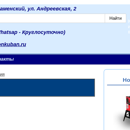
наменский, ул. Андреевская, 2
hatsap - Круглосуточно)
onkuban.ru
такты
ния
Но