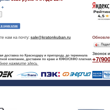
+
 в один клик
е нам на почту:
sale@kratonkuban.ru
Обновлен
Поде
Звонок 
ая доставка по Краснодару и пригороду, до терминала
+7(900
тной компании, доставим по краю и ЮФО/СКФО платная.
бнее нажмите здесь