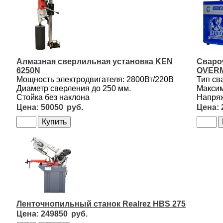
Алмазная сверлильная установка KEN
Сваро
6250N
OVERM
Мощность электродвигателя: 2800Вт/220В
Тип св
Диаметр сверления до 250 мм.
Максим
Стойка без наклона
Напряж
50050
Ленточнопильный станок Realrez HBS 275
249850