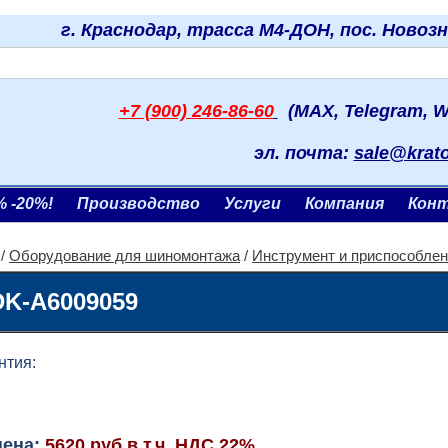
г. Краснодар, трасса М4-ДОН, пос. Новоз
+7 (900) 246-86-60
(MAX, Telegram, W
эл. почта:
sale@krat
% -20%!
Производство
Услуги
Компания
Кон
/
Оборудование для шиномонтажа
/
Инструмент и приспособле
DK-A6009059
ия:
цена:
5620 руб.в т.ч. НДС 22%