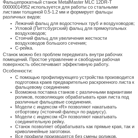
Фальцепрокатный станок MetalMaster MLC 12DR-T
00000014952 используется для работы со стальными
листами толщиной 0.5-1.2 мм и формирует фальцы
различных видов:
Лежачий фальц для водосточных труб и воздуховодов;
Угловой (Питтсбургский) фальц для прямоугольных
воздуховодов;
Стоячий фальц для увеличения жесткости
воздуховодов большого сечения;
С-рейка.
Станок можно без проблем передвигать внутри рабочих
помещений. Простое управление и свободная рабочая
поверхность обеспечивают эффективную работу.
Особенности:
С помощью профилирующего устройства производится
подготовка краев предварительно раскроенного листа к
фальцевому соединению
Возможна поставка станков с различными вариантами
роликов, позволяющих обрабатывать края листа под
различные фальцевые соединения.
Модели с индексом «R» позволяют накатывать
отбортовку («стоячий фалец» по радиусу).
Модели с индексом «D» позволяют накатывать
соединительную рейку.
Станок позволяет обрабатывать как прямые края, так и
криволинейные заготовки.
Все профили производятся без смены роликов.