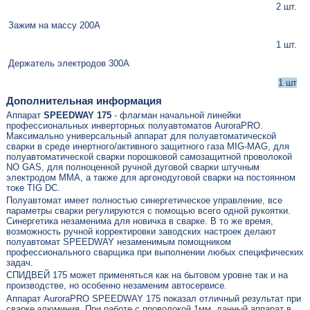
2 шт.
Зажим на массу 200А
1 шт.
Держатель электродов 300А
1 шт
Дополнительная информация
Аппарат
SPEEDWAY 175
- флагман начальной линейки
профессиональных инверторных полуавтоматов AuroraPRO.
Максимально универсальный аппарат для полуавтоматической
сварки в среде инертного/активного защитного газа MIG-MAG, для
полуавтоматической сварки порошковой самозащитной проволокой
NO GAS, для полноценной ручной дуговой сварки штучным
электродом MMA, а также для аргонодуговой сварки на постоянном
токе TIG DC.
Полуавтомат имеет полностью синергетическое управление, все
параметры сварки регулируются с помощью всего одной рукоятки.
Синергетика незаменима для новичка в сварке. В то же время,
возможность ручной корректировки заводских настроек делают
полуавтомат SPEEDWAY незаменимым помощником
профессионального сварщика при выполнении любых специфических
задач.
СПИДВЕЙ 175 может применяться как на бытовом уровне так и на
производстве, но особенно незаменим автосервисе.
Аппарат AuroraPRO SPEEDWAY 175 показал отличный результат при
сварке
алюминия. При работе с проволокой 1мм, данный аппарат в