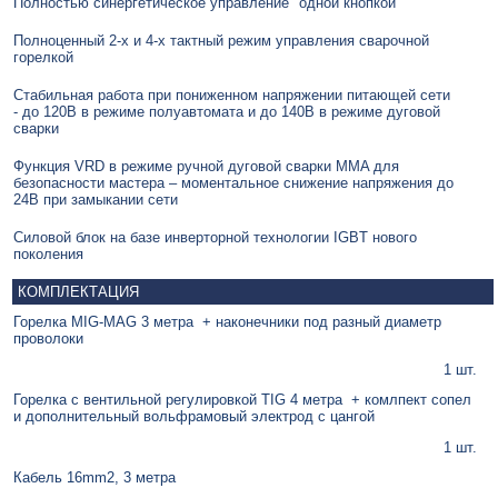
Полностью синергетическое управление "одной кнопкой"
Полноценный 2-х и 4-х тактный режим управления сварочной
горелкой
Стабильная работа при пониженном напряжении питающей сети
- до 120В в режиме полуавтомата и до 140В в режиме дуговой
сварки
Функция VRD в режиме ручной дуговой сварки MMA для
безопасности мастера – моментальное снижение напряжения до
24В при замыкании сети
Силовой блок на базе инверторной технологии IGBT нового
поколения
КОМПЛЕКТАЦИЯ
Горелка MIG-MAG 3 метра + наконечники под разный диаметр
проволоки
1 шт.
Горелка с вентильной регулировкой TIG 4 метра + комлпект сопел
и дополнительный вольфрамовый электрод с цангой
1 шт.
Кабель 16mm2, 3 метра