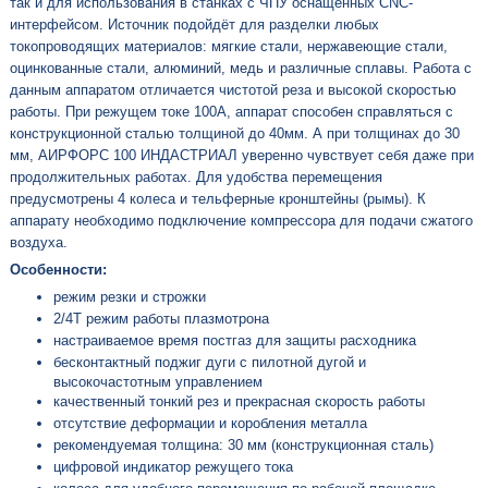
так и для использования в станках с ЧПУ оснащённых CNC-
интерфейсом. Источник подойдёт для разделки любых
токопроводящих материалов: мягкие стали, нержавеющие стали,
оцинкованные стали, алюминий, медь и различные сплавы. Работа с
данным аппаратом отличается чистотой реза и высокой скоростью
работы. При режущем токе 100А, аппарат способен справляться с
конструкционной сталью толщиной до 40мм. А при толщинах до 30
мм, АИРФОРС 100 ИНДАСТРИАЛ уверенно чувствует себя даже при
продолжительных работах. Для удобства перемещения
предусмотрены 4 колеса и тельферные кронштейны (рымы). К
аппарату необходимо подключение компрессора для подачи сжатого
воздуха.
Особенности:
режим резки и строжки
2/4Т режим работы плазмотрона
настраиваемое время постгаз для защиты расходника
бесконтактный поджиг дуги с пилотной дугой и
высокочастотным управлением
качественный тонкий рез и прекрасная скорость работы
отсутствие деформации и коробления металла
рекомендуемая толщина: 30 мм (конструкционная сталь)
цифровой индикатор режущего тока