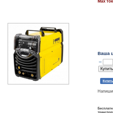
Max ток
Ваша 
–
Купить
Напишит
Бесплатн
транспор