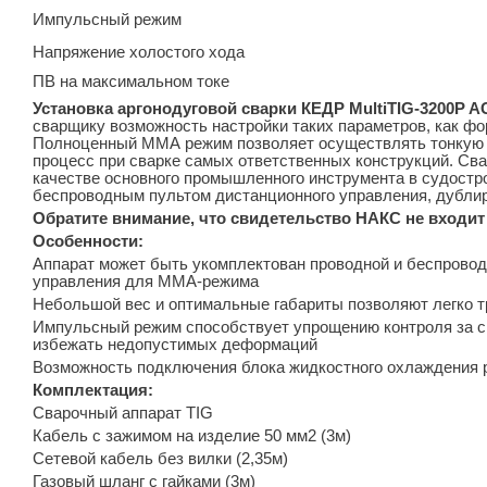
Импульсный режим
Напряжение холостого хода
ПВ на максимальном токе
Установка аргонодуговой сварки КЕДР MultiTIG-3200P A
сварщику возможность настройки таких параметров, как фор
Полноценный ММА режим позволяет осуществлять тонкую под
процесс при сварке самых ответст­венных конструкций. Св
качестве основного промышленного инстру­мента в судост
беспроводным пультом дистанционного управления, дубли
Обратите внимание, что свидетельство НАКС не входит
Особенности:
Аппарат может быть укомплектован проводной и беспровод
управления для ММА-режима
Неболь­шой вес и оптимальные габариты позволяют легко т
Импульсный режим способствует упрощению контроля за св
избежать недопустимых деформаций
Возможность подключения блока жидкостного охла­ждения р
Комплектация:
Сварочный аппарат TIG
Кабель с зажимом на изделие 50 мм2 (3м)
Сетевой кабель без вилки (2,35м)
Газовый шланг с гайками (3м)