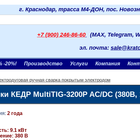
г. Краснодар, трасса М4-ДОН, пос. Новоз
+7 (900) 246-86-60
(MAX, Telegram, W
эл. почта:
sale@krat
% -20%!
Производство
Услуги
Компания
Кон
ектродуговая ручная сварка покрытым электродом
и КЕДР MultiTIG-3200P AC/DC (380В, 
я:
2 года
ь: 9.1 кВт
ение: 380 В