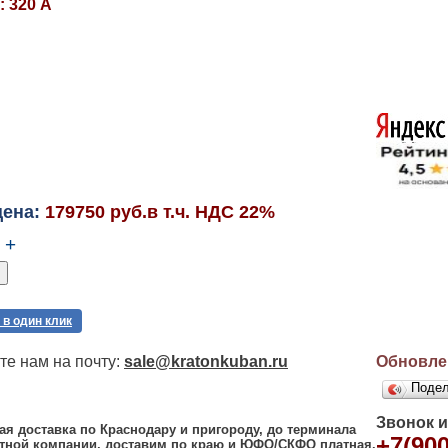
: 320 А
цена:
179750 руб.в т.ч. НДС 22%
+
 в один клик
е нам на почту:
sale@kratonkuban.ru
Обновлен
Поде
Звонок 
ая доставка по Краснодару и пригороду, до терминала
+7(900
тной компании, доставим по краю и ЮФО/СКФО платная.