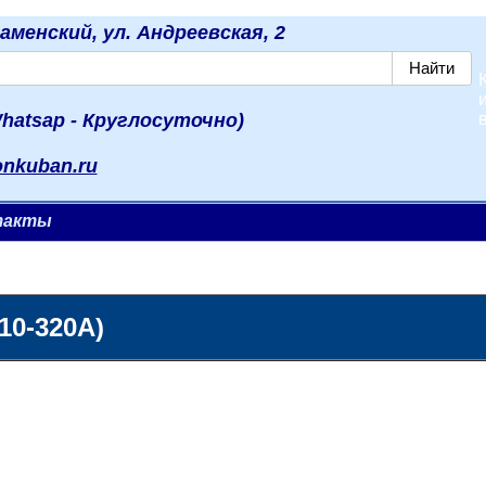
наменский, ул. Андреевская, 2
hatsap - Круглосуточно)
onkuban.ru
такты
10-320А)