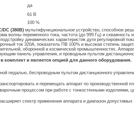
да
61 В
100 %
C/DC (380В)
мультифункциональное уст­ройство, способное реш
ма волны переменного тока, частота (до 999 Гц) и скваж­ность 
стройку динамических характеристик дуги регулировкой показа
арочный ток 320А, показатель ПВ 100% и высокая степень защи
роительной, оборонной и космической промышленностях. Аппара
рующим панель управления, и проводным пультом дистанционн
 в комплект и является опцией для данного оборудования.
ной педалью, беспроводным пультом дистан­ционного управлен
ранс­портировать и перемещать аппарат по производственной пл
арочным процессом при работе с тонкостенными изделиями, цв
асширяет спектр применения аппарата и диапазон до­пустимых 