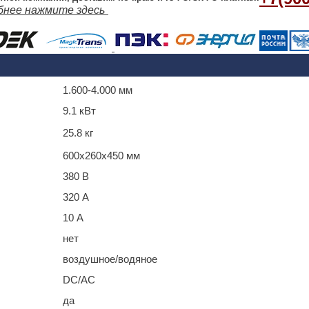
бнее нажмите здесь
1.600-4.000 мм
9.1 кВт
25.8 кг
600x260x450 мм
380 В
320 А
10 А
нет
воздушное/водяное
DC/AC
да