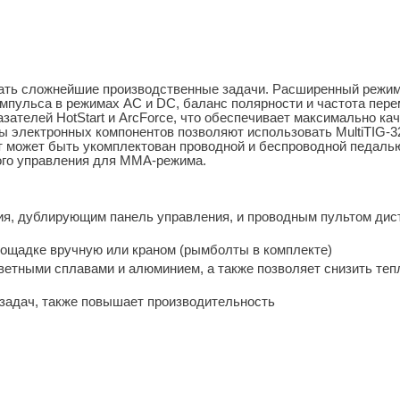
ать сложнейшие производственные задачи. Расширенный режим
импульса в режимах АС и DC, баланс полярности и частота пере
­телей HotStart и ArcForce, что обеспечивает максимально ка
ты электронных компонентов позволяют использовать MultiTIG-
т может быть укомплектован проводной и беспроводной педаль
ого управления для ММА-режима.
ия, дублирующим панель управления, и проводным пультом дис
о­щадке вручную или краном (рым­болты в комплекте)
етными сплавами и алюминием, а также позволяет снизить теп
задач, также повы­шает производительность