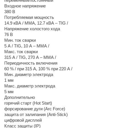
переменный/постоянный
Входное напряжение
380 В
Потребляемая мощность
14.9 кВA / MMA, 12.7 кВА – TIG /
Напряжение холостого хода
76 В
Мин. ток сварки
5 А / TIG, 10 А – MMA /
Макс. ток сварки
315 А / TIG, 270 А – MMA /
Периодичность включения
60 % / при 315 А, 100 % при 220 А /
Мин. диаметр электрода
1 мм
Макс. диаметр электрода
5 мм
Дополнительно
горячий старт (Hot Start)
форсирование дуги (Arc Force)
защита от залипания (Anti-Stick)
цифровой дисплей
Класс защиты (IP)