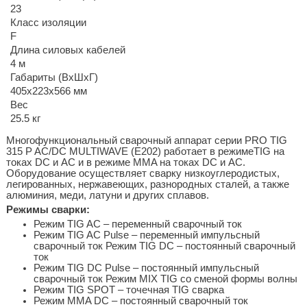
23
Класс изоляции
F
Длина силовых кабелей
4 м
Габариты (ВхШхГ)
405x223x566 мм
Вес
25.5 кг
Многофункциональный сварочный аппарат серии PRO TIG
315 P AC/DC MULTIWAVE (E202) работает в режимеTIG на
токах DC и AC и в режиме MMA на токах DC и AC.
Оборудование осуществляет сварку низкоуглеродистых,
легированных, нержавеющих, разнородных сталей, а также
алюминия, меди, латуни и других сплавов.
Режимы сварки:
Режим TIG AC – переменный сварочный ток
Режим TIG AC Pulse – переменный импульсный
сварочный ток Режим TIG DC – постоянный сварочный
ток
Режим TIG DC Pulse – постоянный импульсный
сварочный ток Режим MIX TIG со сменой формы волны
Режим TIG SPOT – точечная TIG сварка
Режим MMA DC – постоянный сварочный ток