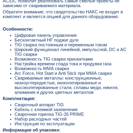
AC/DC позволит реализовать самые смелые проекты не
зависимо от свариваемого материала.
Обратите внимание, что свидетельство НАКС не входит в
комплект и является опцией для данного оборудования.
Особенности:
Цифровая панель управления
Бесконтактный HF поджиг дуги
TIG сварка постоянным и переменным током
Широкий функционал линейной, импульсной, DC и AC
TIG сварки
Возможность TIG сварки прихватками
Настройка времени спада тока и продувки газа
Возможность ММА сварки
Arc Force, Hot Start и Anti Stick при ММА сварке
Свариваемые металлы: конструкционные,
низкоуглеродистые, низколегированные и
высоколегированные стали, сплавы меди, никеля,
алюминия и других цветных металлов
Комплектация:
Сварочный аппарат TIG
Кабель с клеммой заземления
Сварочная горелка TIG-26 PRIME
Набор расходных частей
Инструкция по эксплуатации
Информация об упаковке: