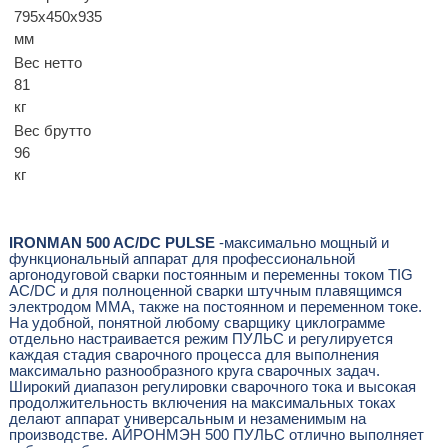
795х450х935
мм
Вес нетто
81
кг
Вес брутто
96
кг
IRONMAN 500 AC/DC PULSE
-максимально мощный и
функциональный аппарат для профессиональной
аргонодуговой сварки постоянным и переменны током TIG
AC/DC и для полноценной сварки штучным плавящимся
электродом MMA, также на постоянном и переменном токе.
На удобной, понятной любому сварщику циклограмме
отдельно настраивается режим ПУЛЬС и регулируется
каждая стадия сварочного процесса для выполнения
максимально разнообразного круга сварочных задач.
Широкий диапазон регулировки сварочного тока и высокая
продолжительность включения на максимальных токах
делают аппарат универсальным и незаменимым на
производстве. АЙРОНМЭН 500 ПУЛЬС отлично выполняет