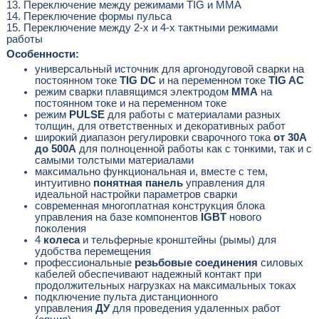
13. Переключение между режимами TIG и MMA
14. Переключение формы пульса
15. Переключение между 2-х и 4-х тактными режимами
работы
Особенности:
универсальный источник для аргонодуговой сварки на
постоянном токе
TIG DC
и на переменном токе
TIG AС
режим сварки плавящимся электродом
MMA
на
постоянном токе и на переменном токе
режим
PULSE
для работы с материалами разных
толщин, для ответственных и декоративных работ
широкий диапазон регулировки сварочного тока
от 30А
до 500А
для полноценной работы как с тонкими, так и с
самыми толстыми материалами
максимально функциональная и, вместе с тем,
интуитивно
понятная панель
управления для
идеальной настройки параметров сварки
современная многоплатная конструкция блока
управления на базе компонентов
IGBT
нового
поколения
4
колеса
и тельферные кронштейны (рымы) для
удобства перемещения
профессиональные
резьбовые соединения
силовых
кабелей обеспечивают надежный контакт при
продолжительных нагрузках на максимальных токах
подключение пульта дистанционного
управления
ДУ
для проведения удаленных работ