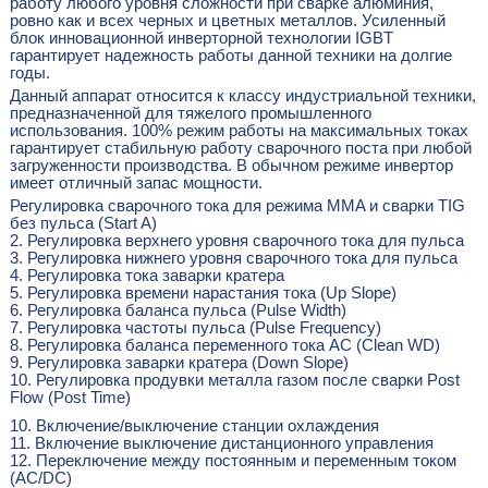
работу любого уровня сложности при сварке алюминия,
ровно как и всех черных и цветных металлов. Усиленный
блок инновационной инверторной технологии IGBT
гарантирует надежность работы данной техники на долгие
годы.
Данный аппарат относится к классу индустриальной техники,
предназначенной для тяжелого промышленного
использования. 100% режим работы на максимальных токах
гарантирует стабильную работу сварочного поста при любой
загруженности производства. В обычном режиме инвертор
имеет отличный запас мощности.
Регулировка сварочного тока для режима MMA и сварки TIG
без пульса (Start A)
2. Регулировка верхнего уровня сварочного тока для пульса
3. Регулировка нижнего уровня сварочного тока для пульса
4. Регулировка тока заварки кратера
5. Регулировка времени нарастания тока (Up Slope)
6. Регулировка баланса пульса (Pulse Width)
7. Регулировка частоты пульса (Pulse Frequency)
8. Регулировка баланса переменного тока AC (Clean WD)
9. Регулировка заварки кратера (Down Slope)
10. Регулировка продувки металла газом после сварки Post
Flow (Post Time)
10. Включение/выключение станции охлаждения
11. Включение выключение дистанционного управления
12. Переключение между постоянным и переменным током
(AC/DC)