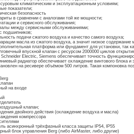
 суровым климатическим и эксплуатационным условиям;
ые показатели;
ическая безопасность
риты в сравнении с аналогами той же мощности;
уатации и сервисного обслуживания;
валы между сервисными обслуживаниями;
с подшипников;
ьность подачи сжатого воздуха и качество самого воздуха;
парации масла из сжатого воздуха, а значит низкое содержание
ополнительная платформа или фундамент для установки, так ка
говечный впускной клапан с ресурсом 2000000 циклов открытия
 Schneider Electric, Siemens обеспечивает точность функционир
иевый радиатор обеспечивает охлаждение винтового блока и э
ановлен на ресивере объёмом 500 литров. Такая компоновка по
Berg
клапан
ный на входе
ый
тделитель
оздушный клапан;
дения двойного действия (охлаждение воздуха и масла)
лаждения компрессора
асителями
ль асинхронный трёхфазный класса защиты IP54, IP55
ный блок управления Berg (либо AirMaster, либо другие)