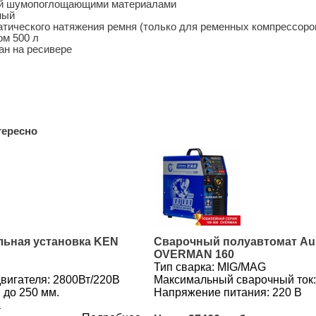
й шумопоглощающими материалами
ный
тического натяжения ремня (только для ременных компрессоро
ом 500 л
ан на ресивере
тересно
льная установка KEN
Сварочный полуавтомат Au
OVERMAN 160
Тип сварка: MIG/MAG
вигателя: 2800Вт/220В
Максимальный сварочный ток:
 до 250 мм.
Напряжение питания: 220 В
а