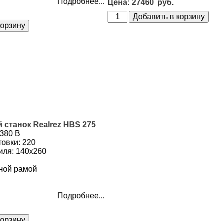
Подробнее...
27460
станок Realrez HBS 275
/380 В
товки: 220
иля: 140х260
ной рамой
Подробнее...