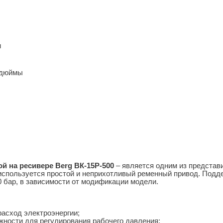
и
 дюймы
й на ресивере Berg ВК-15Р-500
– является одним из представ
используется простой и неприхотливый ременный привод. Подд
0 бар, в зависимости от модификации модели.
асход электроэнергии;
ности для регулирования рабочего давления;