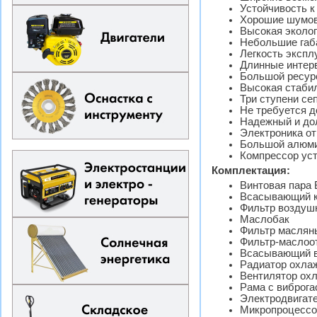
Устойчивость к
Хорошие шумов
Высокая эколог
Небольшие габа
Легкость экспл
Длинные интер
Большой ресур
Высокая стабил
Три ступени се
Не требуется д
Надежный и дол
Электроника от
Большой алюмин
Компрессор уст
Комплектация:
Винтовая пара 
Всасывающий 
Фильтр воздуш
Маслобак
Фильтр маслян
Фильтр-маслоо
Всасывающий в
Радиатор охлаж
Вентилятор ох
Рама с виброг
Электродвигате
Микропроцессор