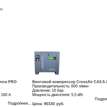
в)
rora PRO
Винтовой компрессор CrossAir CA5.5
Производительность: 600 л/мин
Давление: 10 бар
 160 А
Мощность двигателя: 5,5 кВт
Подроб
Подробнее...
90330