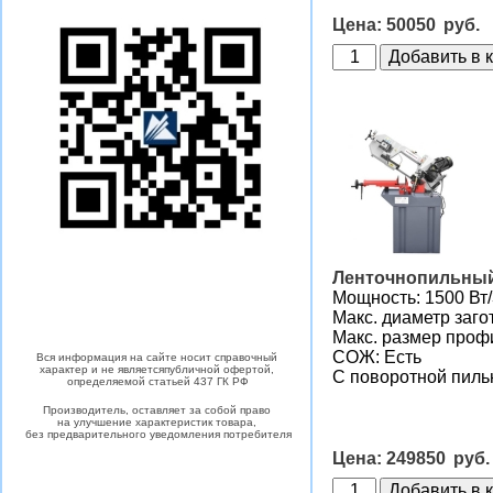
50050
Ленточнопильный 
Мощность: 1500 Вт
Макс. диаметр заго
Макс. размер проф
СОЖ: Есть
Вся информация на сайте носит
справочный
характер
и не является
публичной офертой,
С поворотной пиль
определяемой статьей 437 ГК РФ
Производитель, оставляет за собой право
на улучшение характеристик товара,
без предварительного уведомления потребителя
249850