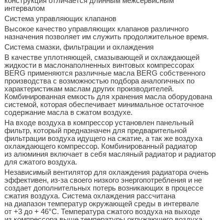
конструкция отличается длинным межсервисным
интервалом
Система управляющих клапанов
Высокое качество управляющих клапанов различного
назначения позволяет им служить продолжительное время.
Система смазки, фильтрации и охлаждения
В качестве уплотняющей, смазывающей и охлаждающей
жидкости в маслонаполненных винтовых компрессорах
BERG применяются различные масла BERG собственного
производства с возможностью подбора аналогичных по
характеристикам маслам других производителей.
Комбинированная емкость для хранения масла оборудована
системой, которая обеспечивает минимальное остаточное
содержание масла в сжатом воздухе.
На входе воздуха в компрессор установлен панельный
фильтр, который предназначен для предварительной
фильтрации воздуха идущего на сжатие, а так же воздуха
охлаждающего компрессор. Комбинированный радиатор
из алюминия включает в себя масляный радиатор и радиатор
для сжатого воздуха.
Независимый вентилятор для охлаждения радиатора очень
эффективен, из-за своего низкого энергопотребления и не
создает дополнительных потерь возникающих в процессе
сжатия воздуха. Система охлаждения рассчитана
на диапазон температур окружающей среды в интервале
от +3 до + 46°С. Температура сжатого воздуха на выходе
из компрессора выше температуры окружающего воздуха