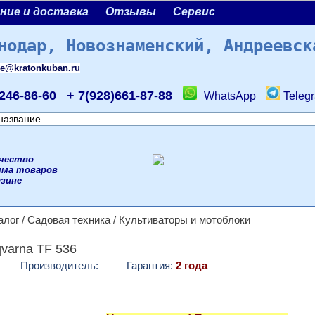
ние и доставка
Отзывы
Сервис
нодар, Новознаменский, Андреевск
le@kratonkuban.ru
)246-86-60
+ 7(928)661-87-88
WhatsApp
Teleg
чество
мма товаров
рзине
алог
/
Садовая техника
/
Культиваторы и мотоблоки
varna TF 536
Производитель:
Гарантия:
2 года