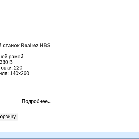
станок Realrez HBS
ной рамой
/380 В
товки: 220
иля: 140х260
Подробнее...