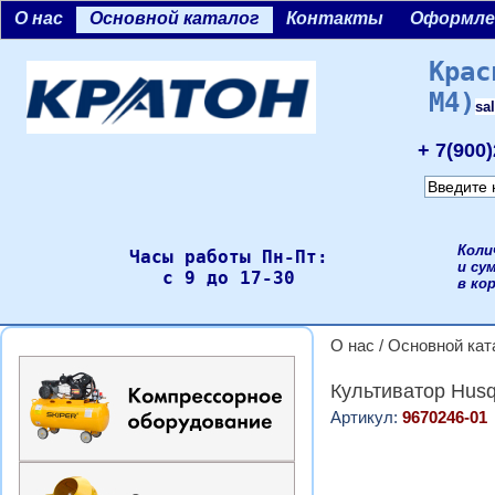
О нас
Основной каталог
Контакты
Оформле
Крас
М4)
sa
+ 7(900
Коли
Часы работы Пн-Пт:
и су
с 9 до 17-30
в ко
О нас
/
Основной кат
Культиватор Husq
Артикул:
9670246-01